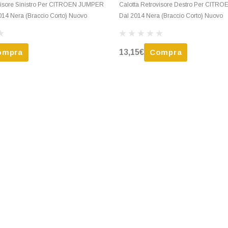
visore Sinistro Per CITROEN JUMPER
Calotta Retrovisore Destro Per CIT
014 Nera (Braccio Corto) Nuovo
Dal 2014 Nera (Braccio Corto) Nuovo
ompra
13,15€
Compra