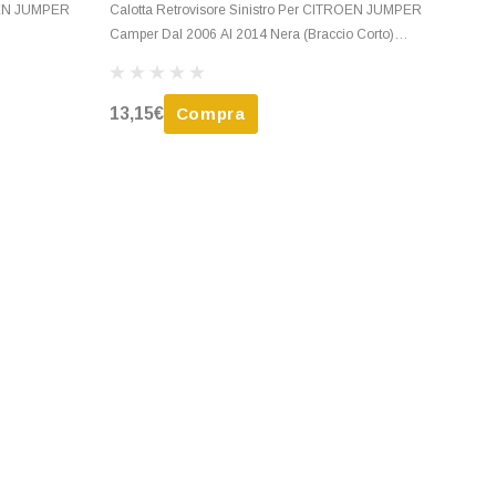
ROEN JUMPER
Calotta Retrovisore Sinistro Per CITROEN JUMPER
Camper Dal 2006 Al 2014 Nera (Braccio Corto)
Nuovo
13,15€
Compra