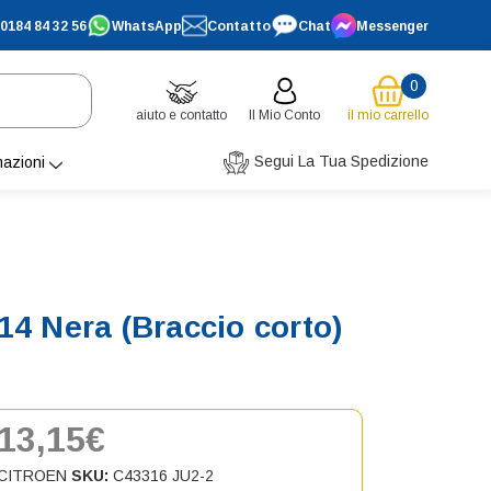
0184 84 32 56
WhatsApp
Contatto
Chat
Messenger
0
aiuto e contatto
Il Mio Conto
il mio carrello
Segui La Tua Spedizione
mazioni
4 Nera (Braccio corto)
13,15€
CITROEN
SKU:
C43316 JU2-2