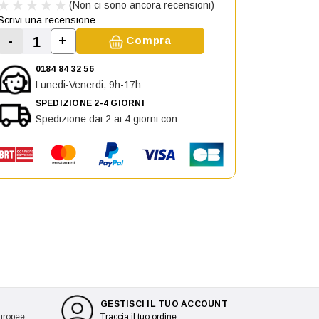
(Non ci sono ancora recensioni)
Scrivi una recensione
-
+
Compra
Aumenta la quantità di Calotta Retrovisore 
Diminuisci la quantità di Calotta Retrovisore sinist
0184 84 32 56
Lunedi-Venerdi, 9h-17h
SPEDIZIONE 2-4 GIORNI
Spedizione dai 2 ai 4 giorni con
GESTISCI IL TUO ACCOUNT
europee
Traccia il tuo ordine