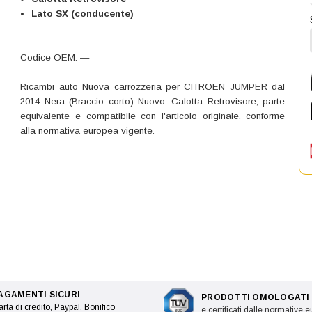
Lato SX (conducente)
Codice OEM: —
Ricambi auto Nuova carrozzeria per CITROEN JUMPER dal
2014 Nera (Braccio corto) Nuovo: Calotta Retrovisore, parte
equivalente e compatibile con l'articolo originale, conforme
alla normativa europea vigente.
AGAMENTI SICURI
PRODOTTI OMOLOGATI
rta di credito, Paypal, Bonifico
e certificati dalle normative 