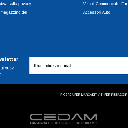
tiva sulla privacy
Veicoli Commerciali - Fur
 magazzino del
Accessori Auto
o
wsletter
Indirizzo
e-
sui nuovi
e
mail
RICERCA PER MARCA
KIT VITI PER FISSAGGI
R