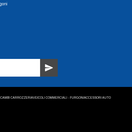
goni
ICAMBI CARROZZERIA
VEICOLI COMMERCIALI - FURGONI
ACCESSORI AUTO