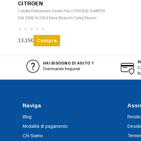
CITROEN
Calotta Retrovisore Destro Per CITROEN JUMPER
Dal 2006 Al 2014 Nera (Braccio Corto) Nuovo
13,15€
Compra
P
HAI BISOGNO DI AIUTO ?
Ca
Dommande frequenti
B
Naviga
Assi
Blog
Restit
Modalità di pagamento
Deside
Chi Siamo
Termin