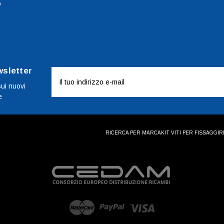
o
wsletter
Indirizzo
e-
sui nuovi
e
mail
RICERCA PER MARCA
KIT VITI PER FISSAGGI
R