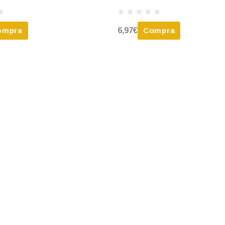
ompra
6,97€
Compra