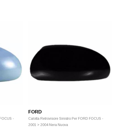
FORD
D FOCUS -
Calotta Retrovisore Sinistro Per FORD FOCUS -
2001 > 2004 Nera Nuova