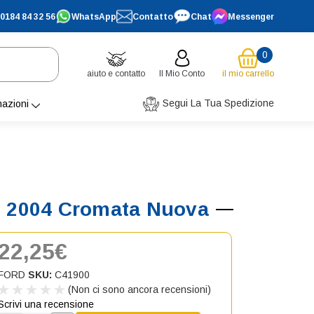
0184 84 32 56
WhatsApp
Contatto
Chat
Messenger
0
aiuto e contatto
Il Mio Conto
il mio carrello
Segui La Tua Spedizione
mazioni
 > 2004 Cromata Nuova
22,25€
FORD
SKU:
C41900
(Non ci sono ancora recensioni)
Scrivi una recensione