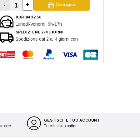
-
+
Compra
Aumenta la quantità di Calotta Retrovisore 
Diminuisci la quantità di Calotta Retrovisore sinist
0184 84 32 56
Lunedi-Venerdi, 9h-17h
SPEDIZIONE 2-4 GIORNI
Spedizione dai 2 ai 4 giorni con
GESTISCI IL TUO ACCOUNT
europee
Traccia il tuo ordine