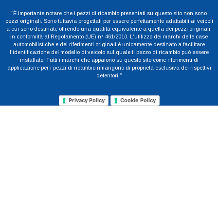
"È importante notare che i pezzi di ricambio presentati su questo sito non sono
pezzi originali. Sono tuttavia progettati per essere perfettamente adattabili ai veicoli
a cui sono destinati, offrendo una qualità equivalente a quella dei pezzi originali,
in conformità al Regolamento (UE) n° 461/2010. L'utilizzo dei marchi delle case
automobilistiche e dei riferimenti originali è unicamente destinato a facilitare
l'identificazione del modello di veicolo sul quale il pezzo di ricambio può essere
installato. Tutti i marchi che appaiono su questo sito come riferimenti di
applicazione per i pezzi di ricambio rimangono di proprietà esclusiva dei rispettivi
detentori."
Privacy Policy
Cookie Policy