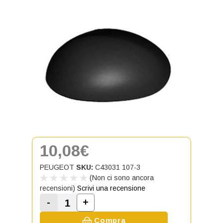
10,08€
PEUGEOT
SKU:
C43031 107-3
(Non ci sono ancora
recensioni)
Scrivi una recensione
-
+
Aumenta la quantità di Calotta del
Diminuisci la quantità di Calotta dello spe
Compra