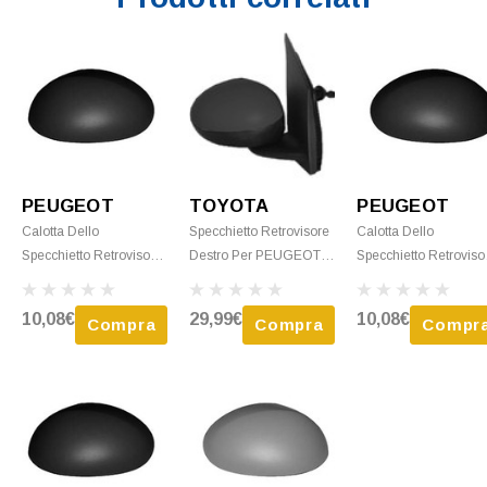
PEUGEOT
TOYOTA
PEUGEOT
Calotta Dello
Specchietto Retrovisore
Calotta Dello
Specchietto Retrovisore
Destro Per PEUGEOT
Specchietto Retroviso
Destro Per PEUGEOT
107 Dal 2012 Al 2014
Sinistro Per PEUGE
107 Fase 2, 2009-2012,
Meccanico Nero Nuovo
107 Fase 2, 2009-201
10,08€
29,99€
10,08€
Compra
Compra
Compr
Nero, Nuovo
Nero, Nuovo