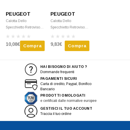
PEUGEOT
PEUGEOT
Calotta Dello
Calotta Dello
Specchietto Retrovisore
Specchietto Retrovisore
Destro Per PEUGEOT
Destro Per PEUGEOT
107 Fase 1, 2005-2008,
107 Fase 2, 2009-2012,
10,08€
9,83€
Compra
Compra
Nero, Nuovo
Nuovo Da Verniciare
HAI BISOGNO DI AIUTO ?
Dommande frequenti
PAGAMENTI SICURI
Carta di credito, Paypal, Bonifico
Bancario
PRODOTTI OMOLOGATI
e certificati dalle normative europee
GESTISCI IL TUO ACCOUNT
Traccia il tuo ordine