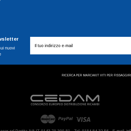
wsletter
Indirizzo
e-
sui nuovi
e
mail
RICERCA PER MARCA
KIT VITI PER FISSAGGI
R