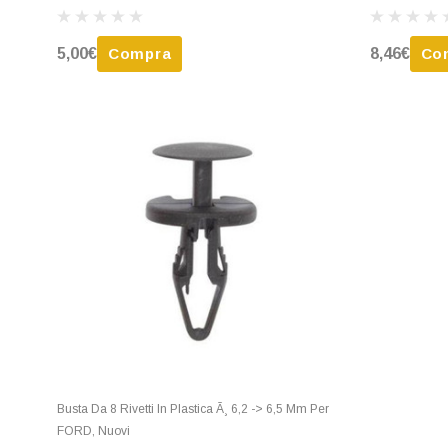
VOLKSWAGEN, Nuovi
5,00€
Compra
8,46€
Co
Busta Da 8 Rivetti In Plastica Ã¸ 6,2 -> 6,5 Mm Per
FORD, Nuovi