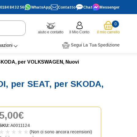
0184 84 32 56
WhatsApp
Contatto
Chat
Messenger
0
aiuto e contatto
Il Mio Conto
il mio carrello
Segui La Tua Spedizione
mazioni
per SKODA, per VOLKSWAGEN, Nuovi
UDI, per SEAT, per SKODA,
5,00€
SKU:
A0011124
(Non ci sono ancora recensioni)