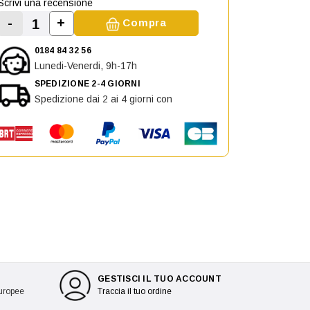
Scrivi una recensione
-
+
Compra
Aumenta la quantità di Busta da 8 rivetti in
Diminuisci la quantità di Busta da 8 rivetti in plast
0184 84 32 56
Lunedi-Venerdi, 9h-17h
SPEDIZIONE 2-4 GIORNI
Spedizione dai 2 ai 4 giorni con
GESTISCI IL TUO ACCOUNT
europee
Traccia il tuo ordine