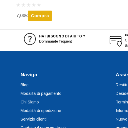
7,00€
Compra
P
HAI BISOGNO DI AIUTO ?
Ca
Dommande frequenti
B
Naviga
Assi
Blog
Restit
Modalità di pagamento
Deside
Chi Siamo
Termin
Modalità di spedizione
Informa
Servizio clienti
Nuovo
Contatta il servizio clienti
grupp