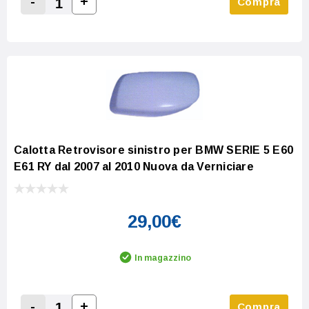
-
+
Compra
Increase Quantity:
Decrease Quantity:
Calotta Retrovisore sinistro per BMW SERIE 5 E60
E61 RY dal 2007 al 2010 Nuova da Verniciare
29,00€
In magazzino
-
+
Compra