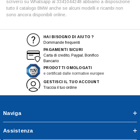
scriverci su Whatsapp al 3341044248 abbiamo a disposizione
tutto il catalogo BMW anche se alcuni modelli e ricambi non
sono ancora disponibili online.
HAI BISOGNO DI AIUTO ?
Dommande frequenti
PAGAMENTI SICURI
Carta di credito, Paypal, Bonifico
Bancario
PRODOTTI OMOLOGATI
e certificati dalle normative europee
GESTISCI IL TUO ACCOUNT
Traccia il tuo ordine
Naviga
Assistenza