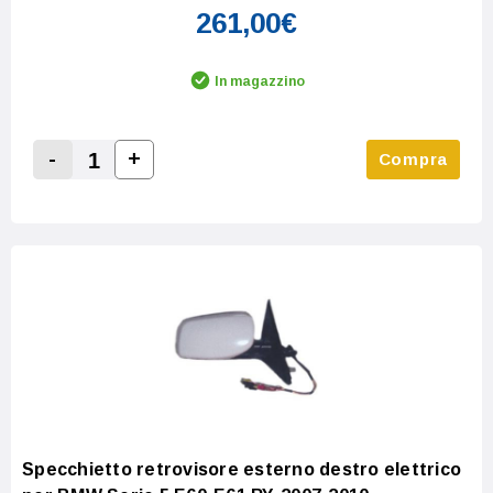
261,00€
In magazzino
-
+
Compra
Increase Quantity:
Decrease Quantity:
Specchietto retrovisore esterno destro elettrico