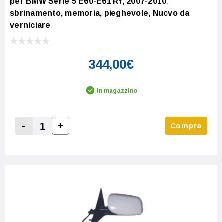
per BMW Serie 5 E60-E61 RY, 2007-2010,
sbrinamento, memoria, pieghevole, Nuovo da
verniciare
344,00€
In magazzino
-
+
Compra
Increase Quantity:
Decrease Quantity: