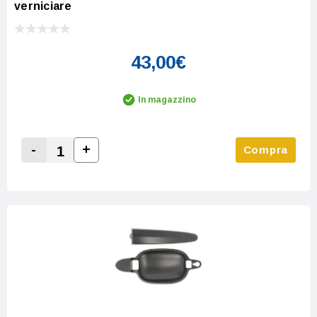
verniciare
43,00€
In magazzino
-
+
Compra
Increase Quantity:
Decrease Quantity: