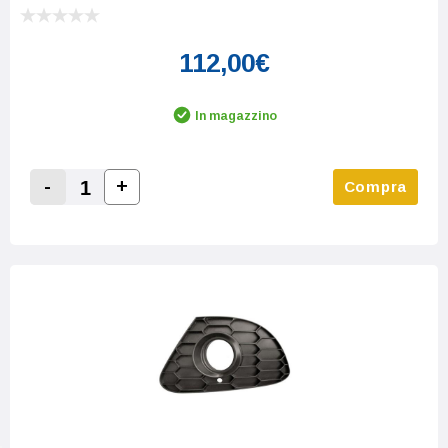
112,00€
In magazzino
-
+
Compra
Increase Quantity:
Decrease Quantity: