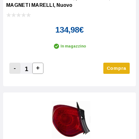
MAGNETI MARELLI, Nuovo
134,98€
In magazzino
-
+
Compra
Increase Quantity:
Decrease Quantity: