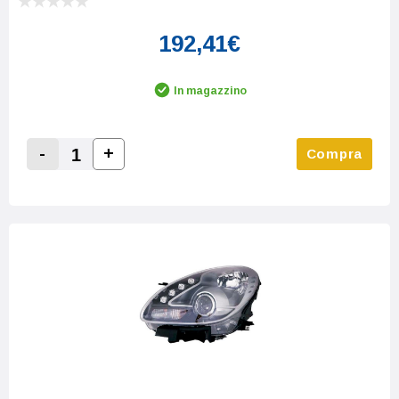
192,41€
In magazzino
-
+
Compra
Increase Quantity:
Decrease Quantity: